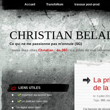
Accueil
TransfoNum
travaux post-prod
CHRISTIAN BELA
Ce qui ne me passionne pas m’ennuie (SG)
vous êtes chez
Christian
/
en 360
/
La prise de vue immersi
La pr
de la
LIENS UTILES
organiser qui amene quoi
le: 3 juillet 2
Tags:
360
,
ca
Un podcast sinon rien
Le digital sinon rien
J’ai besoin de réuss