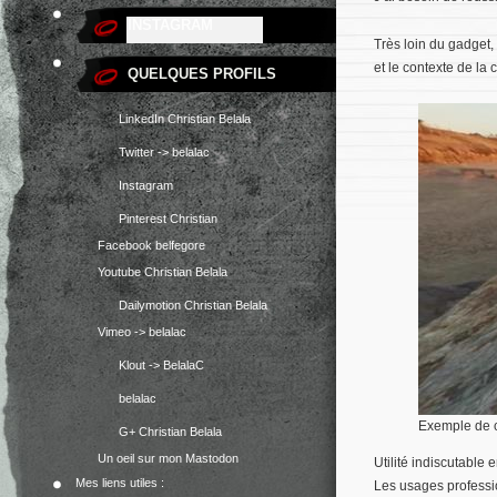
INSTAGRAM
Venez jetez un oeil ;)
Très loin du gadget
et le contexte de la 
QUELQUES PROFILS
LinkedIn Christian Belala
Twitter -> belalac
Instagram
Pinterest Christian
Facebook belfegore
Youtube Christian Belala
Dailymotion Christian Belala
Vimeo -> belalac
Klout -> BelalaC
belalac
Exemple de 
G+ Christian Belala
Un oeil sur mon Mastodon
Utilité indiscutable 
Mes liens utiles :
Les usages professio