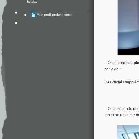
belalac
Mon profil professionnel
– Cette première
ph
convivial :
Des clichés suppléme
– Cette seconde pho
machine replacée da