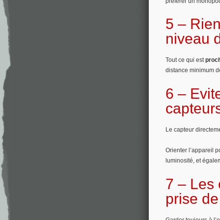
préférer un monopo
5 –
Rie
niveau d
Tout ce qui est
proc
distance minimum d
6 – Evit
capteur
Le capteur directeme
Orienter l’appareil p
luminosité, et égale
7 – Les
prise de
Garder toujours à l’e