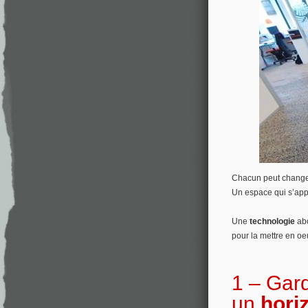
Chacun peut changer
Un espace qui s’app
Une
technologie
ab
pour la mettre en oe
1 – Gard
un
hori