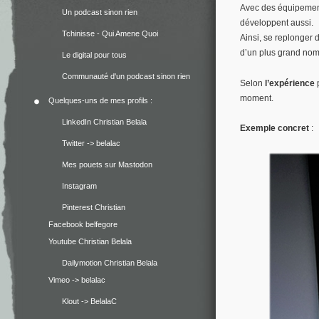
Avec des équipements
Un podcast sinon rien
développent aussi.
Tchinisse - Qui Amene Quoi
Ainsi, se replonger
d’un plus grand nom
Le digital pour tous
Communauté d'un podcast sinon rien
Selon
l’expérience
moment.
Quelques-uns de mes profils :
LinkedIn Christian Belala
Exemple concret
:
Twitter -> belalac
Mes pouets sur Mastodon
Instagram
Pinterest Christian
Facebook belfegore
Youtube Christian Belala
Dailymotion Christian Belala
Vimeo -> belalac
Klout -> BelalaC