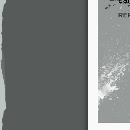
La
RÉ