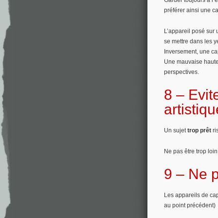
préférer ainsi une c
L’appareil posé sur 
se mettre dans les y
Inversement, une cap
Une mauvaise hauteu
perspectives.
8 –
Evit
artistiqu
Un sujet
trop prêt
ri
Ne pas être trop loi
9 – Ne
Les appareils de cap
au point précédent)