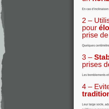
En cas d’inclinaison
2 – Util
pour
él
prise de
Quelques centimètres
3 –
Stab
prises d
Les tremblements et 
4 –
Evit
traditi
Leur large socle, ada