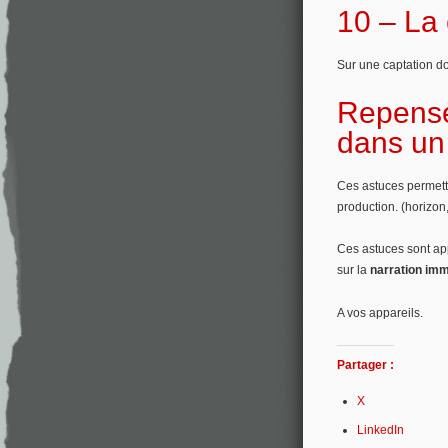
10 – La 
Sur une captation do
Repenser
dans un
Ces astuces permetten
production. (horizon
Ces astuces sont ap
sur la
narration im
A vos appareils.
Partager :
X
LinkedIn