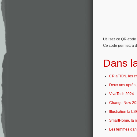
Utilisez ce QR-code 
Ce code permettra de 
Dans l
CRiaTION, les cri
Deux ans après, 
VivaTech 2024 – 
Change Now 2023 
Illustration la LSF
SmartHome, la ma
Les femmes dans 