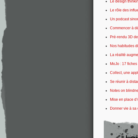
Le design thinki
Le rôle des influ
Un podcast sinon
Commencer à dév
Pré-rendu 3D de 
Nos habitudes di
La réalité augme
MoJo : 17 fiches
Collect, une app
Se réunir à dista
Notes on blindne
Mise en place d’
Donner vie à sa