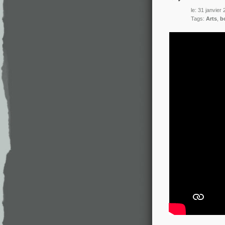
le: 31 janvier
Tags:
Arts
,
b