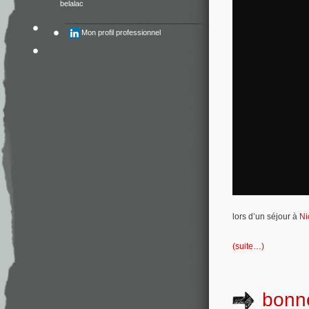
belalac
Mon profil professionnel
lors d’un séjour à
Ni
(suite…)
bonn