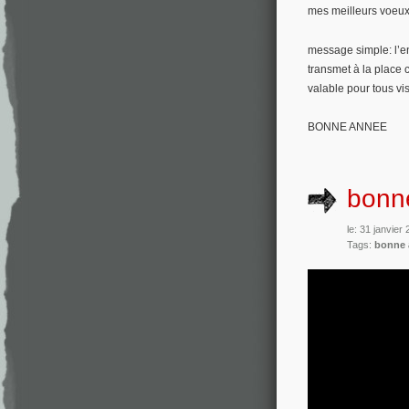
mes meilleurs voeu
message simple: l’e
transmet à la place 
valable pour tous vi
BONNE ANNEE
bonn
le: 31 janvier
Tags:
bonne 