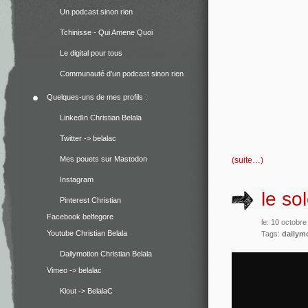
Un podcast sinon rien
Tchinisse - Qui Amene Quoi
Le digital pour tous
Communauté d'un podcast sinon rien
Quelques-uns de mes profils :
LinkedIn Christian Belala
Twitter -> belalac
Mes pouets sur Mastodon
(suite…)
Instagram
le so
Pinterest Christian
Facebook belfegore
le: 10 octobr
Youtube Christian Belala
Tags:
dailym
Dailymotion Christian Belala
Vimeo -> belalac
Klout -> BelalaC