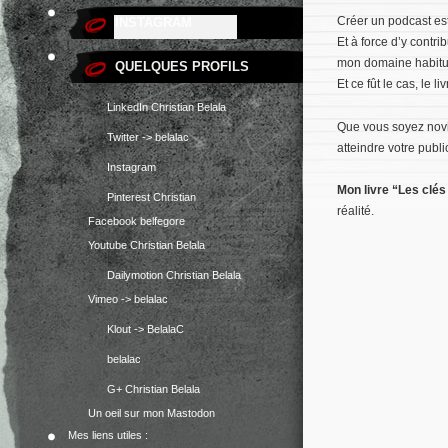
Créer un podcast est
INSTAGRAM
Venez jetez un oeil ;)
Et à force d’y contri
mon domaine habituel
QUELQUES PROFILS
Et ce fût le cas, le l
LinkedIn Christian Belala
Que vous soyez novic
Twitter -> belalac
atteindre votre public
Instagram
Mon livre “Les clé
Pinterest Christian
réalité.
Facebook belfegore
Youtube Christian Belala
Dailymotion Christian Belala
Vimeo -> belalac
Klout -> BelalaC
belalac
G+ Christian Belala
Un oeil sur mon Mastodon
Mes liens utiles :