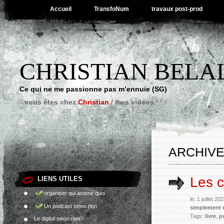
Accueil
TransfoNum
travaux post-prod
CHRISTIAN BELA
Ce qui ne me passionne pas m’ennuie (SG)
vous êtes chez
Christian
/
mes vidéos
ARCHIVE
Les c
LIENS UTILES
organiser qui amene quoi
le: 1 juillet 2
Un podcast sinon rien
simplement 
Tags:
livre
,
p
Le digital sinon rien