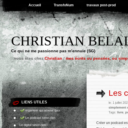
Accueil
TransfoNum
travaux post-prod
CHRISTIAN BELA
Ce qui ne me passionne pas m’ennuie (SG)
vous êtes chez
Christian
/
mes écrits ou pensées, ou sim
Les c
LIENS UTILES
le: 1 juillet 2
simplement 
organiser qui amene quoi
Tags:
livre
,
p
Un podcast sinon rien
Créer un podcast est
Le digital sinon rien