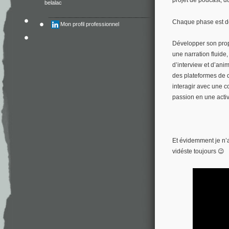
belalac
Chaque phase est déc
Mon profil professionnel
Développer son propr
une narration fluide,
d’interview et d’ani
des plateformes de d
interagir avec une c
passion en une activ
Et évidemment je n’
vidéste toujours 😉