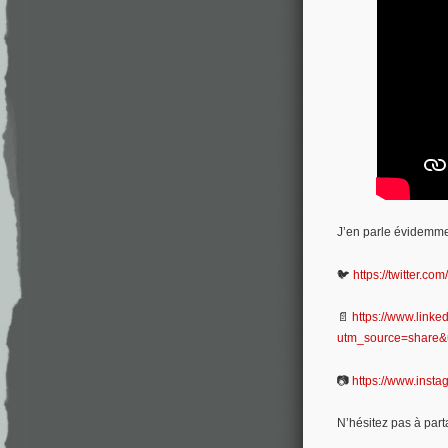
J’en parle évidemmen
🐦
https://twitter.
📄
https://www.link
utm_source=share
📷
https://www.ins
N’hésitez pas à par