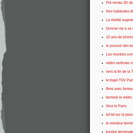
Pré-rendu 3D de 
Nos habitudes di
La réalité augme
Donner vie à sa
10 ans de tchin
le pouvoir des ta
Les montres conn
vidéo verticale v
vers la fin de la
le trajet TGV Pa
films avec fumeu
terminé le métr
Nice to Paris
taf taf sur la pla
le monteur termi
koridor terminat