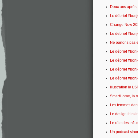
Deux ans après, 
Le débrief #bon
Change Now 2023 
Le débrief #bon
Ne parlons pas 
Le débrief #bonj
Le débrief #bon
Le débrief #bon
Le débrief #bon
Illustration la LSF
SmartHome, la ma
Les femmes dans 
Le design thinki
Le rôle des influ
Un podcast sinon