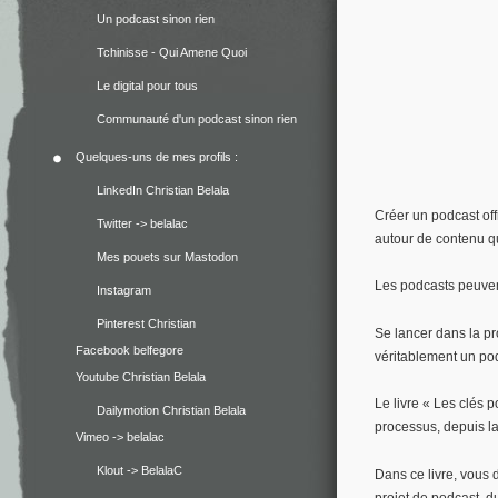
Un podcast sinon rien
Tchinisse - Qui Amene Quoi
Le digital pour tous
Communauté d'un podcast sinon rien
Quelques-uns de mes profils :
LinkedIn Christian Belala
Créer un podcast of
Twitter -> belalac
autour de contenu q
Mes pouets sur Mastodon
Les podcasts peuvent 
Instagram
Pinterest Christian
Se lancer dans la p
Facebook belfegore
véritablement un po
Youtube Christian Belala
Le livre « Les clés
Dailymotion Christian Belala
processus, depuis la 
Vimeo -> belalac
Klout -> BelalaC
Dans ce livre, vous 
projet de podcast, d