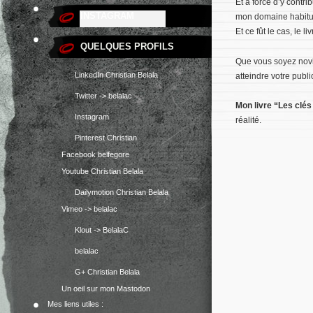
Et à force d’y contri
INSTAGRAM
mon domaine habituel
Venez jetez un oeil ;)
Et ce fût le cas, le l
QUELQUES PROFILS
Que vous soyez novic
LinkedIn Christian Belala
atteindre votre public
Twitter -> belalac
Mon livre “Les clé
Instagram
réalité.
Pinterest Christian
Facebook belfegore
Youtube Christian Belala
Dailymotion Christian Belala
Vimeo -> belalac
Klout -> BelalaC
belalac
G+ Christian Belala
Un oeil sur mon Mastodon
Mes liens utiles :