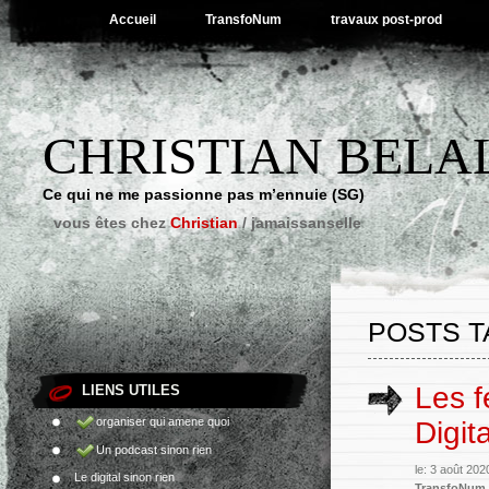
Accueil
TransfoNum
travaux post-prod
CHRISTIAN BELA
Ce qui ne me passionne pas m’ennuie (SG)
vous êtes chez
Christian
/
jamaissanselle
POSTS T
Les f
LIENS UTILES
organiser qui amene quoi
Digit
Un podcast sinon rien
le: 3 août 20
Le digital sinon rien
TransfoNum