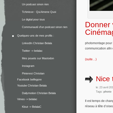
Un podcast sinon rien
Tchinisse - Qui Amene Quoi
Le digital pour tous
Donner 
Communauté d'un podcast sinon rien
Cinéma
Quelques-uns de mes profils :
photomontage pour ill
LinkedIn Christian Belala
communication afin d
Twitter -> belalac
Mes pouets sur Mastodon
(suite…)
Instagram
Pinterest Christian
Nice 
Facebook belfegore
Youtube Christian Belala
le: 23 avril 2
Tags:
photo
Dailymotion Christian Belala
Vimeo -> belalac
Il est temps de chang
réseau à tête d’ois
Klout -> BelalaC