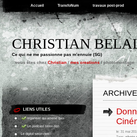
Accueil
TransfoNum
travaux post-prod
CHRISTIAN BELA
Ce qui ne me passionne pas m’ennuie (SG)
vous êtes chez
Christian
/
mes creations
/
photomontage
ARCHIVE
Donne
LIENS UTILES
organiser qui amene quoi
Ciné
Un podcast sinon rien
le: 31 mai 20
Le digital sinon rien
Tags:
photo 