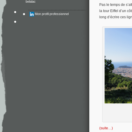
belalac
Pas le temps de s’at
la tour Eiffel d’un c
Mon profil professionnel
long d’écrire ces lig
(suite…)