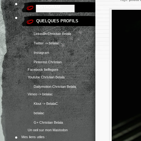
INSTAGRAM
Venez jetez un oeil ;)
QUELQUES PROFILS
LinkedIn Christian Belala
Twitter -> belalac
Instagram
Pinterest Christian
Facebook belfegore
Youtube Christian Belala
Dailymotion Christian Belala
Vimeo -> belalac
Klout -> BelalaC
belalac
G+ Christian Belala
Un oeil sur mon Mastodon
Mes liens utiles :